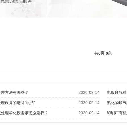
共
页
条
0
0
处理方法有哪些？
2020-09-14
电镀废气处
理设备的进阶“玩法”
2020-09-14
氰化物废气
气处理净化设备该怎么选择？
2020-09-14
印刷厂有机