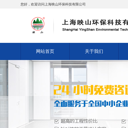
您好，欢迎访问上海映山环保科技有限公司
网站首页
关于我们