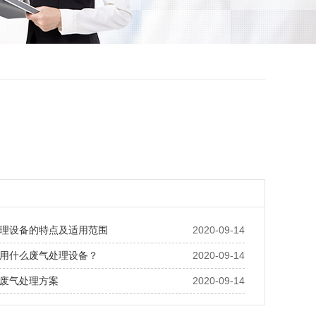
理设备的特点及适用范围
2020-09-14
用什么废气处理设备？
2020-09-14
废气处理方案
2020-09-14