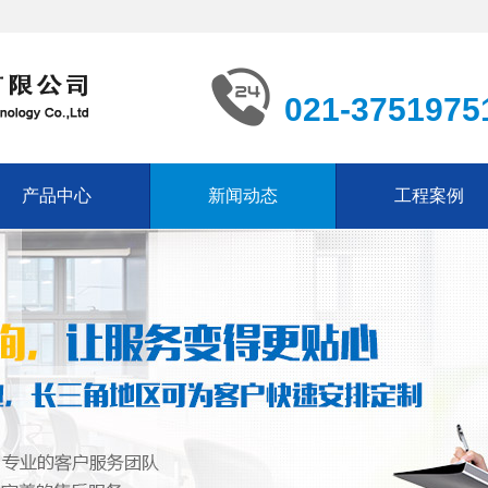
021-3751975
产品中心
新闻动态
工程案例