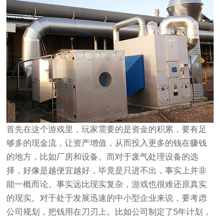
首先在这个游戏里，玩家需要的是资金的积累，要有足
够多的现金流，让资产增值，从而投入更多的钱在赚钱
的地方，比如厂房和设备。而对于废气处理设备的选
择，好像是越便宜越好，毕竟是只进不出，事实上并非
能一概而论。事实远比现实复杂，游戏也很难还原真实
的现实。对于处于发展迅速的中小型企业来说，要考虑
公司规划，把钱用在刀刃上。比如公司制定了5年计划，