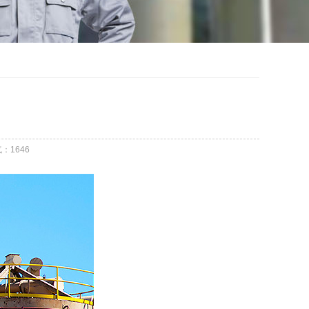
气：
1646