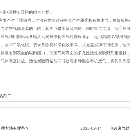
氧催化+活性炭吸附的组合方案。
主要产生于喷漆房，油漆在喷涂过程中会产生漆雾和有机废气，将旋板塔
物与洁净气体分离的目的，其优点是水资源易得，同时经过过滤、沉淀后
的废气利用排风设备输入到光氧催化废气处理设备后，运用高能UV紫外线
物、水和二氧化碳。该设备除臭和净化效率高，且无需添加任何物质，适
性炭吸附剂表面的吸附能力，使废气与表面的多孔性活性炭吸附剂相接触
的气体高空排放。活性炭吸附箱能同时处理多种混合有机废气，将其作为
品名称二
处理方法有哪些？
2020-09-14
电镀废气处